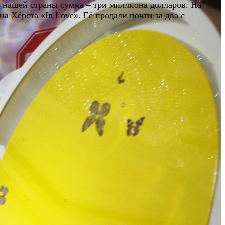
 нашей страны сумма – три миллиона долларов. На
а Хёрста «In Love». Её продали почти за два с