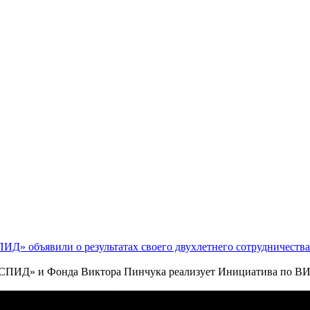
 объявили о результатах своего двухлетнего сотрудничества
ПИД» и Фонда Виктора Пинчука реализует Инициатива по ВИЧ
да Вильяма Дж. Клинтона) начиная с 2002 года оказыва