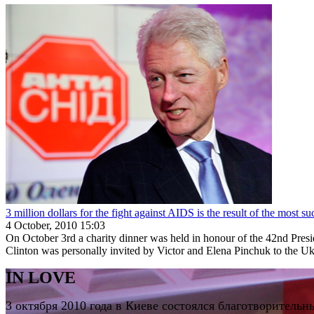
3 million dollars for the fight against AIDS is the result of the most s
4 October, 2010 15:03
On October 3rd a charity dinner was held in honour of the 42nd Pre
Clinton was personally invited by Victor and Elena Pinchuk to the Ukr
IN LOVE
3 октября 2010 года в Киеве состоялся благотворите