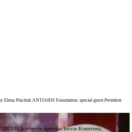
d by Elena Pinchuk ANTIAIDS Foundation; special guest President
НТИСПИД» в честь приезда Билла Клинтона,