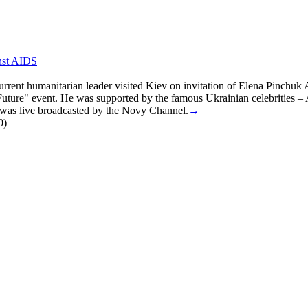
inst AIDS
current humanitarian leader visited Kiev on invitation of Elena Pinchu
 Future" event. He was supported by the famous Ukrainian celebrities 
t was live broadcasted by the Novy Channel.
→
0)