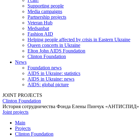
I can!
Supporting people
Media campaigns
Partnership projects
Veteran Hub
Medsanbat
Fashion AID
Helping people affected by crisis in Eastern Ukraine
Queen concerts in Ukraine
Elton John AIDS Foundation
Clinton Foundation
News
Foundation news
AIDS in Ukraine: statistics
AIDS in Ukraine: news
AIDS: global picture
JOINT PROJECTS
Clinton Foundation
История сотрудничества Фонда Елены Пинчук «АНТИСПИД» с Ф
Joint projects
Main
Projects
Clinton Foundation