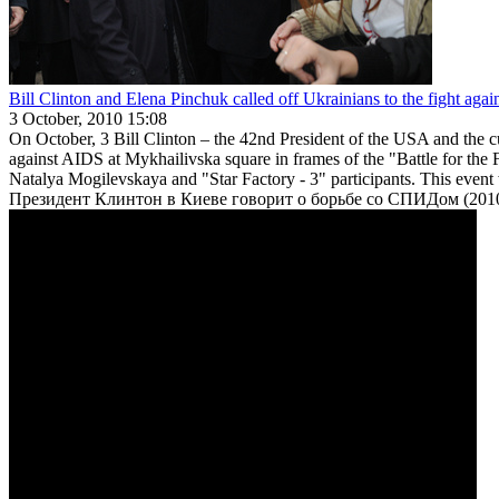
Bill Clinton and Elena Pinchuk called off Ukrainians to the fight aga
3 October, 2010 15:08
On October, 3 Bill Clinton – the 42nd President of the USA and the 
against AIDS at Mykhailivska square in frames of the "Battle for the
Natalya Mogilevskaya and "Star Factory - 3" participants. This even
Президент Клинтон в Киеве говорит о борьбе со СПИДом (201