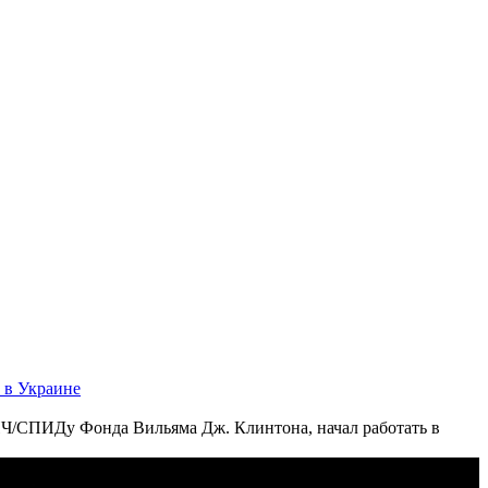
 в Украине
/СПИДу Фонда Вильяма Дж. Клинтона, начал работать в
ет помощь странам во внедрении широкомасштабных