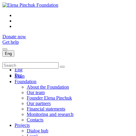
Donate now
Get help
Eng
Укр
Eng
Рус
Main
Foundation
About the Foundation
Our team
Founder Elena Pinchuk
Our partners
Financial statements
Monitoring and research
Contacts
Projects
Dialog hub