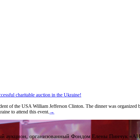
uccessful charitable auction in the Ukraine!
sident of the USA William Jefferson Clinton. The dinner was organize
aine to attend this event.
→
льный аукцион, организованный Фондом Елены Пинчук «А