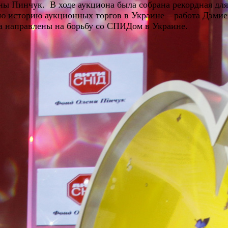
ы Пинчук. В ходе аукциона была собрана рекордная для
сю историю аукционных торгов в Украине – работа Дэмиен
а направлены на борьбу со СПИДом в Украине.