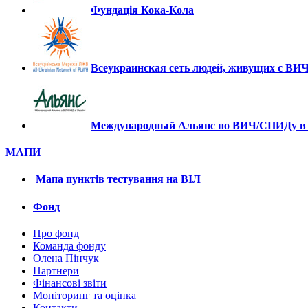
Фундація Кока-Кола
Всеукраинская сеть людей, живущих с В
Международный Альянс по ВИЧ/СПИДу в
МАПИ
Мапа пунктів тестування на ВІЛ
Фонд
Про фонд
Команда фонду
Олена Пінчук
Партнери
Фінансові звіти
Монiторинг та оцiнка
Контакти