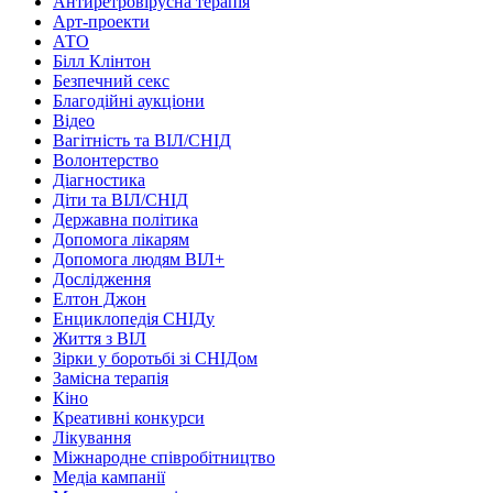
Антиретровірусна терапія
Арт-проекти
АТО
Білл Клінтон
Безпечний секс
Благодійні аукціони
Відео
Вагітність та ВІЛ/СНІД
Волонтерство
Діагностика
Діти та ВІЛ/СНІД
Державна політика
Допомога лікарям
Допомога людям ВІЛ+
Дослідження
Елтон Джон
Енциклопедія СНІДу
Життя з ВІЛ
Зірки у боротьбі зі СНІДом
Замісна терапія
Кіно
Креативні конкурси
Лікування
Міжнародне співробітництво
Медіа кампанії