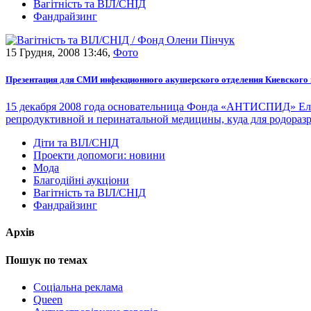
Вагітність та ВІЛ/СНІД
Фандрайзинг
15 Грудня, 2008 13:46,
Фото
Презентация для СМИ инфекционного акушерского отделения Киевского 
15 декабря 2008 года основательница Фонда «АНТИСПИД» Еле
репродуктивной и перинатальной медицины, куда для родора
Діти та ВІЛ/СНІД
Проекти допомоги: новини
Мода
Благодійні аукціони
Вагітність та ВІЛ/СНІД
Фандрайзинг
Архів
Пошук по темах
Cоціальна реклама
Queen