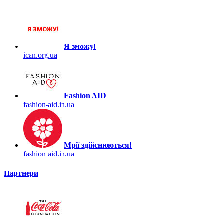
Я зможу!
ican.org.ua
Fashion AID
fashion-aid.in.ua
Мрії здійснюються!
fashion-aid.in.ua
Партнери