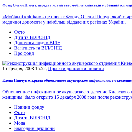
Фонд Олени Пінчук передав новий автомобіль київській мобільній клініці
«Мобільні клініки» - це проект Фонду Олени Пінчук, який ста
медичної допомоги у найбільш віддалених регіонах України.
Фото
Діти та ВІЛ/СНІД
Допомога людям ВІЛ+
Вагітність та ВІЛ/СНІД
Про фонд
15 Грудня, 2008 15:52,
Проекти допомоги: новини
Елена Пинчук открыла обновленное акушерское инфекционное отделени
Обновленное инфекционное акушерское отделение Киевского 
женщины, было открыто 15 декабря 2008 года после реконст
Новини фонду
Фото
Діти та ВІЛ/СНІД
Мода
Благодійні аукціони