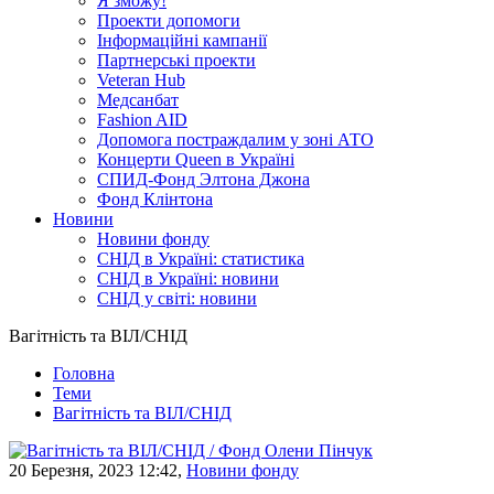
Я зможу!
Проекти допомоги
Інформаційні кампанії
Партнерські проекти
Veteran Hub
Медсанбат
Fashion AID
Допомога постраждалим у зоні АТО
Концерти Queen в Україні
СПИД-Фонд Элтона Джона
Фонд Клінтона
Новини
Новини фонду
СНІД в Україні: статистика
СНІД в Україні: новини
СНІД у світі: новини
Вагітність та ВІЛ/СНІД
Головна
Теми
Вагітність та ВІЛ/СНІД
20 Березня, 2023 12:42,
Новини фонду