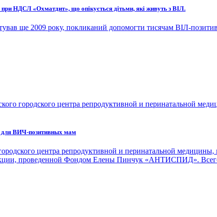
 при НДСЛ «Охматдит», що опікується дітьми, які живуть з ВІЛ.
ртував ще 2009 року, покликаний допомогти тисячам ВІЛ-позитив
е для ВИЧ-позитивных мам
городского центра репродуктивной и перинатальной медицины,
рукции, проведенной Фондом Елены Пинчук «АНТИСПИД». Всего