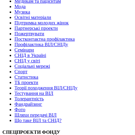
Медикам та пацієнтам
Мода
Музика
Освітні матеріали
Підтримка молодих жінок
Партнерські проекти
Пожертвувати
Постконтактна профілактика
Профілактика ВІЛ/СНІДу
Семінари
СНІД в Україні
СНІД у світі
Соціальні мережі
Спорт
Статистика
ТБ проекти
Теорії походження ВІЛ/СНІДу
Тестування на ВІЛ
Толерантність
Фандрайзинг
Фото
Шляхи передачі ВІЛ
Що таке ВІЛ та СНІД?
СПЕЦПРОЕКТИ ФОНДУ