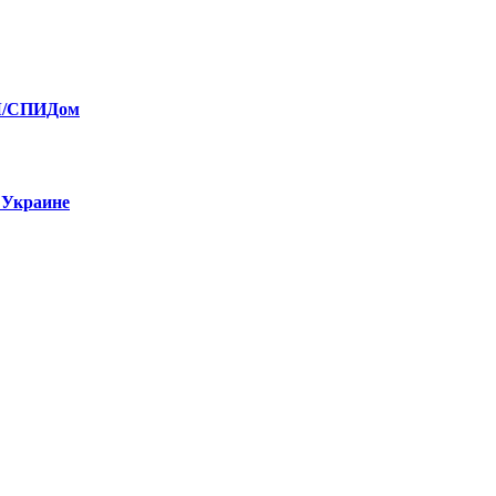
ИЧ/СПИДом
 Украине