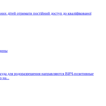
них дітей отримати постійний доступ до кваліфікованої
 куда для родоразрешения направляются ВИЧ-позитивные
 на...