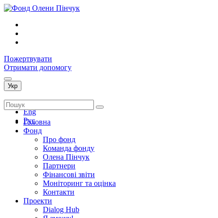
Пожертвувати
Отримати допомогу
Укр
Укр
Eng
Рус
Головна
Фонд
Про фонд
Команда фонду
Олена Пінчук
Партнери
Фінансові звіти
Монiторинг та оцiнка
Контакти
Проекти
Dialog Hub