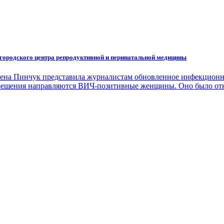
городского центра репродуктивной и перинатальной медицины
на Пинчук представила журналистам обновленное инфекционное
зрешения направляются ВИЧ-позитивные женщины. Оно было отк