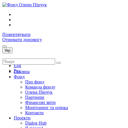
Пожертвувати
Отримати допомогу
Укр
Укр
Eng
Рус
Головна
Фонд
Про фонд
Команда фонду
Олена Пінчук
Партнери
Фінансові звіти
Монiторинг та оцiнка
Контакти
Проекти
Dialog Hub