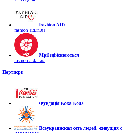
Fashion AID
fashion-aid.in.ua
Мрії здійснюються!
fashion-aid.in.ua
Партнери
Фундація Кока-Кола
Всеукраинская сеть людей, живущих с