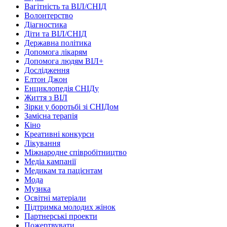
Вагітність та ВІЛ/СНІД
Волонтерство
Діагностика
Діти та ВІЛ/СНІД
Державна політика
Допомога лікарям
Допомога людям ВІЛ+
Дослідження
Елтон Джон
Енциклопедія СНІДу
Життя з ВІЛ
Зірки у боротьбі зі СНІДом
Замісна терапія
Кіно
Креативні конкурси
Лікування
Міжнародне співробітництво
Медіа кампанії
Медикам та пацієнтам
Мода
Музика
Освітні матеріали
Підтримка молодих жінок
Партнерські проекти
Пожертвувати