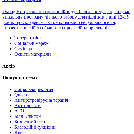
Dialog Hub, освітній простір Фонду Олени Пінчук, підготував
унікальну програму літнього табору для підлітків у віці 12-15
років, що складається з трьох блоків: сексуальна освіта,
вивчення англійскьої мови та професійна орієнтація.
Толерантність
Соціальні мережі
Семінари
Освітні матеріали
Архів
Пошук по темах
Cоціальна реклама
Queen
Антиретровірусна терапія
Арт-проекти
АТО
Білл Клінтон
Безпечний секс
Благодійні аукціони
Відео