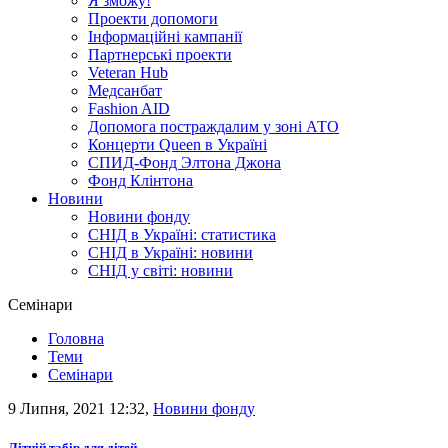
Я зможу!
Проекти допомоги
Інформаційні кампанії
Партнерські проекти
Veteran Hub
Медсанбат
Fashion AID
Допомога постраждалим у зоні АТО
Концерти Queen в Україні
СПИД-Фонд Элтона Джона
Фонд Клінтона
Новини
Новини фонду
СНІД в Україні: статистика
СНІД в Україні: новини
СНІД у світі: новини
Семінари
Головна
Теми
Семінари
9 Липня, 2021 12:32,
Новини фонду
Літній табір для дітей