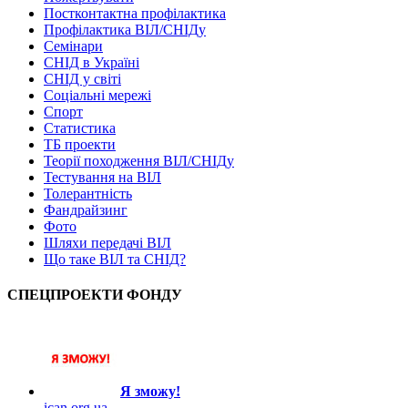
Постконтактна профілактика
Профілактика ВІЛ/СНІДу
Семінари
СНІД в Україні
СНІД у світі
Соціальні мережі
Спорт
Статистика
ТБ проекти
Теорії походження ВІЛ/СНІДу
Тестування на ВІЛ
Толерантність
Фандрайзинг
Фото
Шляхи передачі ВІЛ
Що таке ВІЛ та СНІД?
СПЕЦПРОЕКТИ ФОНДУ
Я зможу!
ican.org.ua