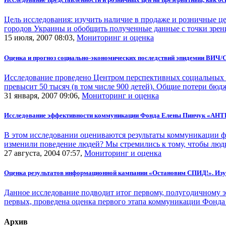
Цель исследования: изучить наличие в продаже и розничные це
городов Украины и обобщить полученные данные с точки зрения
15 июля, 2007 08:03,
Мониторинг и оценка
Оценка и прогноз социально-экономических последствий эпидемии ВИЧ/С
Исследование проведено Центром перспективных социальных и
превысит 50 тысяч (в том числе 900 детей). Общие потери бюдж
31 января, 2007 09:06,
Мониторинг и оценка
Исследование эффективности коммуникации Фонда Елены Пинчук «АН
В этом исследовании оцениваются результаты коммуникации фон
изменили поведение людей? Мы стремились к тому, чтобы люди с
27 августа, 2004 07:57,
Мониторинг и оценка
Оценка результатов информационной кампании «Остановим СПИД!». Из
Данное исследование подводит итог первому, полугодичному э
первых, проведена оценка первого этапа коммуникации Фонда 
Архив