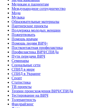
Медикам и пациентам
Международное сотрудничество
Мода
Музыка
Образовательные материалы
Партнерские проекты
Поддержка молодых женщин
Пожертвовать
Помощь врачам
Помощь людям ВИЧ+
Постконтактная профилактика
Профилактика ВИЧ/СПИДа
Пути передачи ВИЧ
Семинары
Социальные сети
СПИД в мире
СПИД в Украине
Спорт
Статистика
ТВ проекты
Теории происхождения ВИЧ/СПИДа
Тестирование на ВИЧ
Толерантность
Фандрайзинг