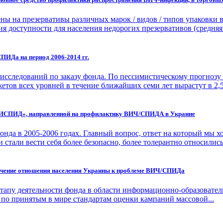
ны на презервативы различных марок / видов / типов упаковки 
 доступности для населения недорогих презервативов (средняя.
ПИДа на период 2006-2014 гг.
сследований по заказу фонда. По пессимистическому прогнозу 
етов всех уровней в течение ближайших семи лет вырастут в 2,5.
ТИСПИД», направленной на профилактику ВИЧ/СПИДА в Украине
да в 2005-2006 годах. Главный вопрос, ответ на который мы хот
тали вести себя более безопасно, более толерантно относились 
учение отношения населения Украины к проблеме ВИЧ/СПИДа
тапу деятельности фонда в области информационно-образователь
по принятым в мире стандартам оценки кампаний массовой...