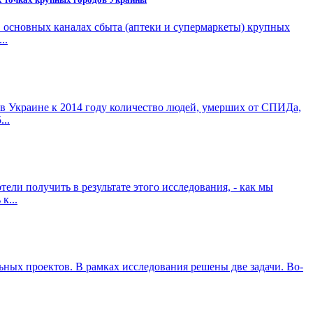
в основных каналах сбыта (аптеки и супермаркеты) крупных
..
в Украине к 2014 году количество людей, умерших от СПИДа,
..
ели получить в результате этого исследования, - как мы
к...
ных проектов. В рамках исследования решены две задачи. Во-