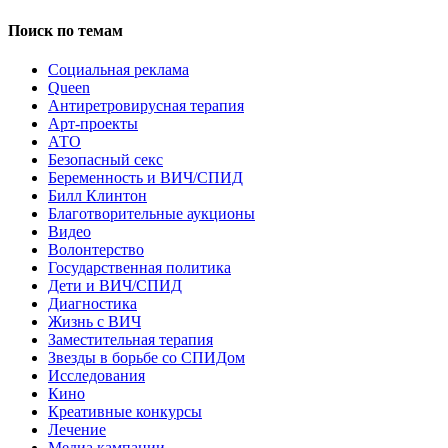
Поиск по темам
Cоциальная реклама
Queen
Антиретровирусная терапия
Арт-проекты
АТО
Безопасный секс
Беременность и ВИЧ/СПИД
Билл Клинтон
Благотворительные аукционы
Видео
Волонтерство
Государственная политика
Дети и ВИЧ/СПИД
Диагностика
Жизнь с ВИЧ
Заместительная терапия
Звезды в борьбе со СПИДом
Исследования
Кино
Креативные конкурсы
Лечение
Медиа кампании