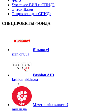
Фото
Что такое ВИЧ и СПИД?
Элтон Джон
Энциклопедия СПИДа
СПЕЦПРОЕКТЫ ФОНДА
Я зможу!
ican.org.ua
Fashion AID
fashion-aid.in.ua
Мечты сбываются!
mrii.in.ua