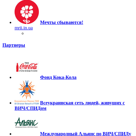
Мечты сбываются!
mrii.in.ua
Партнеры
Фонд Кока-Кола
Всеукраинская сеть людей, живущих с
ВИЧ/СПИДом
Международный Альянс по ВИЧ/СПИДу